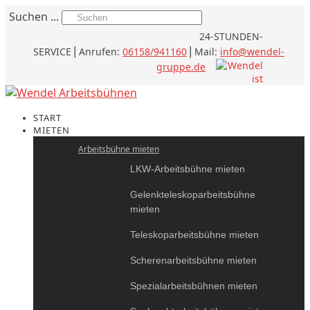
Suchen ...
24-STUNDEN-
SERVICE
⎪
Anrufen:
06158/941160
⎪Mail:
info@wendel-
gruppe.de
START
MIETEN
Arbeitsbühne mieten
LKW-Arbeitsbühne mieten
Gelenkteleskoparbeitsbühne
mieten
Teleskoparbeitsbühne mieten
Scherenarbeitsbühne mieten
Spezialarbeitsbühnen mieten