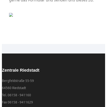
gerne das Formular und senden uns dieses zu.
Formular
Zentrale Riedstadt
Bergfeldstraße 55-59
64560 Riedstadt
Tel. 06158 - 941160
Fax 06158 - 9411629