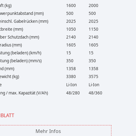
ft (kg)
1600
2000
hwerpunktabstand (mm)
500
500
inschl. Gabelrücken (mm)
2025
2025
breite (mm)
1050
1150
ber Schutzdach (mm)
2140
2140
adius (mm)
1605
1605
stung (beladen) (km/h)
15
15
tung (beladen) (mm/s)
350
350
nd (mm)
1358
1358
wicht (kg)
3380
3575
e
Li-Ion
Li-Ion
g / max. Kapazität (V/Ah)
48/280
48/360
NBLATT
Mehr Infos