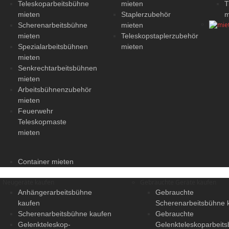
Teleskoparbeitsbühne
mieten
T
mieten
Staplerzubehör
m
Scherenarbeitsbühne
mieten
mieten
Teleskopstaplerzubehör
Spezialarbeitsbühnen
mieten
mieten
Senkrechtarbeitsbühnen
mieten
Arbeitsbühnenzubehör
mieten
Feuerwehr
Teleskopmaste
mieten
Container mieten
Neugeräte kaufen
Gebrauchte Geräte kaufen
Anhängerarbeitsbühne
Gebrauchte
kaufen
Scherenarbeitsbühne 
Scherenarbeitsbühne kaufen
Gebrauchte
Gelenkteleskop-
Gelenkteleskoparbeit