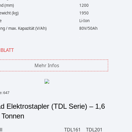
nd (mm)
1200
wicht (kg)
1950
e
Li-Ion
g / max. Kapazität (V/Ah)
80V/50Ah
.
NBLATT
Mehr Infos
e: 647
d Elektrostapler (TDL Serie) – 1,6
0 Tonnen
l
TDL161
TDL201