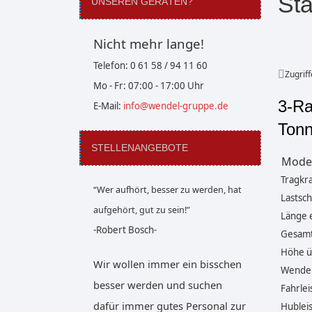
Sta
UNSEREN GERÄTEN?
Nicht mehr lange!
Telefon: 0 61 58 / 94 11 60
Zugriff
Mo - Fr: 07:00 - 17:00 Uhr
3-Ra
E-Mail:
info@wendel-gruppe.de
Ton
STELLENANGEBOTE
Model
Tragkra
“Wer aufhört, besser zu werden, hat
Lastsc
aufgehört, gut zu sein!”
Länge e
-Robert Bosch-
Gesamt
Höhe ü
Wir wollen immer ein bisschen
Wender
besser werden und suchen
Fahrlei
dafür immer gutes Personal zur
Hubleis