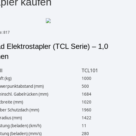
pler kaufen
e: 817
d Elektrostapler (TCL Serie) – 1,0
nen
l
TCL101
ft (kg)
1000
hwerpunktabstand (mm)
500
inschl. Gabelrücken (mm)
1684
breite (mm)
1020
ber Schutzdach (mm)
1960
adius (mm)
1422
stung (beladen) (km/h)
11
tung (beladen) (mm/s)
280