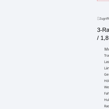
Zugriff
3-Ra
/ 1,
Mo
Tra
Las
Län
Ges
Höh
Wen
Fah
Hub
Rad