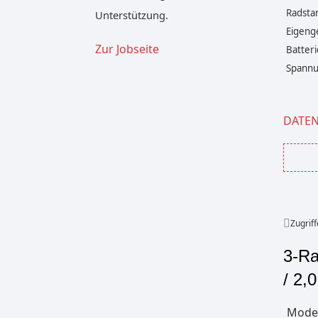
Radsta
Unterstützung.
Eigenge
Zur Jobseite
Batteri
Spannun
DATE
Zugriff
3-Ra
/ 2,
Model