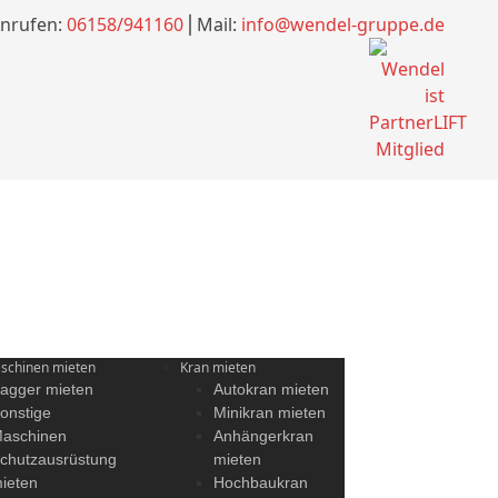
nrufen:
06158/941160
⎪Mail:
info@wendel-gruppe.de
chinen mieten
Kran mieten
agger mieten
Autokran mieten
onstige
Minikran mieten
aschinen
Anhängerkran
chutzausrüstung
mieten
ieten
Hochbaukran