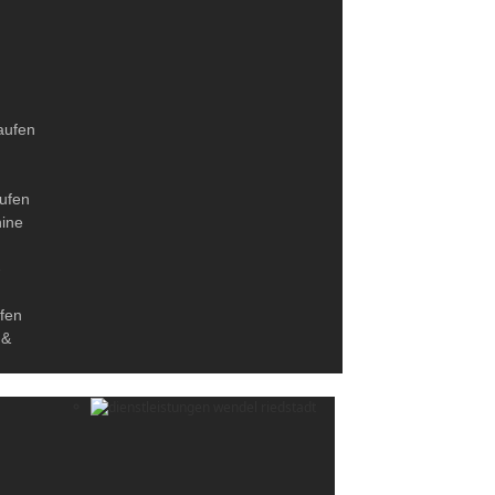
aufen
ufen
ine
-
fen
 &