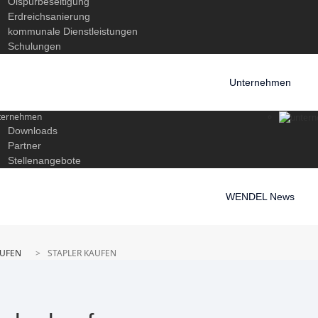
Ölspurbeseitigung
Erdreichsanierung
kommunale Dienstleistungen
Schulungen
Unternehmen
ternehmen
Downloads
Partner
Stellenangebote
WENDEL News
AUFEN
STAPLER KAUFEN