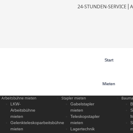
24-STUNDEN-SERVICE
⎪
A
Start
Mieten
Arbeitsbühne mieten
Stapler mieten
Baumas
LKW-
Gabelstapler
B
Arbeitsbühne
mieten
S
mieten
Teleskopstapler
M
Gelenkteleskoparbeitsbühne
mieten
S
mieten
Lagertechnik
m