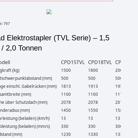
e: 797
d Elektrostapler (TVL Serie) – 1,5
8 / 2,0 Tonnen
dell
CPD15TVL
CPD18TVL
CPD20TV
gkraft (kg)
1500
1800
2000
tschwerpunktabstand (mm)
500
500
500
ge einschl. Gabelrücken (mm)
1813
1913
1950
amtbreite (mm)
1100
1100
1170
e über Schutzdach (mm)
2078
2078
2078
deradius (mm)
1450
1550
1585
rleistung (beladen) (km/h)
13
13
13
leistung (beladen) (mm/s)
330
330
300
stand (mm)
1230
1330
1330