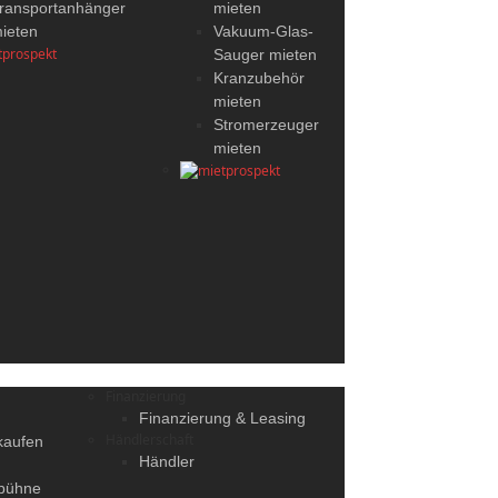
ransportanhänger
mieten
ieten
Vakuum-Glas-
Sauger mieten
Kranzubehör
mieten
Stromerzeuger
mieten
Finanzierung
Finanzierung & Leasing
Händlerschaft
kaufen
Händler
sbühne