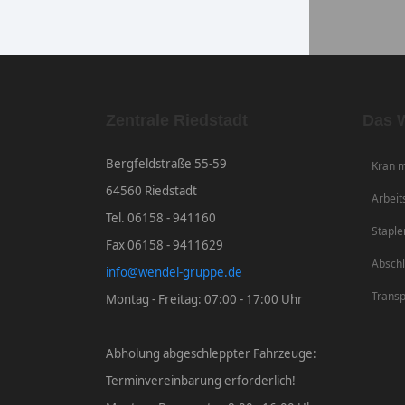
Zentrale Riedstadt
Das W
Bergfeldstraße 55-59
Kran m
64560 Riedstadt
Arbeit
Tel. 06158 - 941160
Staple
Fax 06158 - 9411629
Abschl
info@wendel-gruppe.de
Transp
Montag - Freitag: 07:00 - 17:00 Uhr
Abholung abgeschleppter Fahrzeuge:
Terminvereinbarung erforderlich!